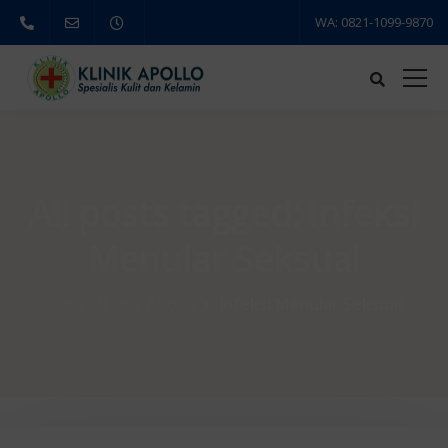
WA: 0821-1099-9870
All posts tagged: Infeksi
Menular Seksual
Klinik Utama Apollo
Infeksi Menular Seksual