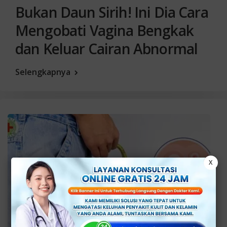
Bukan Daun Sirih! Ini Dia Cara
Mengobati Vagina Bengkak
dan Keluar Cairan Abnormal
Selengkapnya
X