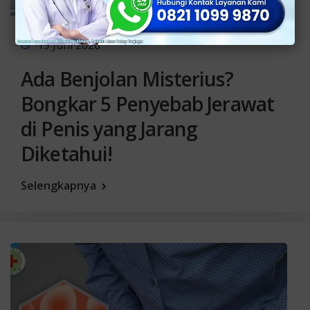
19 Juni 2026
Ada Benjolan Misterius?
Bongkar 5 Penyebab Jerawat
di Penis yang Jarang
Diketahui!
Selengkapnya