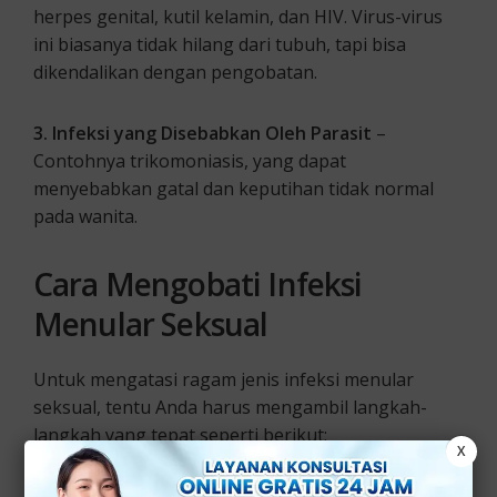
herpes genital, kutil kelamin, dan HIV. Virus-virus
ini biasanya tidak hilang dari tubuh, tapi bisa
dikendalikan dengan pengobatan.
3. Infeksi yang Disebabkan Oleh Parasit
–
Contohnya trikomoniasis, yang dapat
menyebabkan gatal dan keputihan tidak normal
pada wanita.
Cara Mengobati Infeksi
Menular Seksual
Untuk mengatasi ragam jenis infeksi menular
seksual, tentu Anda harus mengambil langkah-
langkah yang tepat seperti berikut:
X