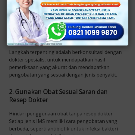
1. Segera Konsultasi ke Dokter Spesialis
Langkah terpenting adalah berkonsultasi dengan
dokter spesialis, untuk mendapatkan hasil
pemeriksaan yang akurat dan mendapatkan
pengobatan yang sesuai dengan jenis penyakit.
2. Gunakan Obat Sesuai Saran dan
Resep Dokter
Hindari penggunaan obat tanpa resep dokter.
Setiap jenis IMS memiliki cara pengobatan yang
berbeda, seperti antibiotik untuk infeksi bakteri