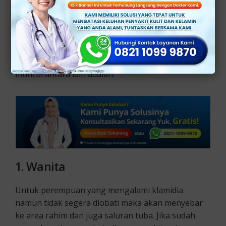
lelaki maupun perempuan, ibu hamil juga dapat
menimbulkan komplikasi yang akan menular pada
janin.
Inilah perbedaan masalah pada kondisi yang akan
muncul antara lain adalah:
1.
Wanita
Untuk perempuan yang mengalami klamidia
namun tidak segera diobati maka akan menyebar
ke area rahim dan juga saluran tuba. Jika sudah