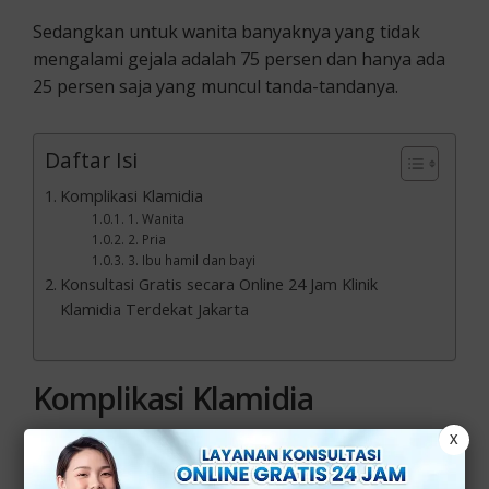
Sedangkan untuk wanita banyaknya yang tidak
mengalami gejala adalah 75 persen dan hanya ada
25 persen saja yang muncul tanda-tandanya.
Daftar Isi
Komplikasi Klamidia
1. Wanita
2. Pria
3. Ibu hamil dan bayi
Konsultasi Gratis secara Online 24 Jam Klinik
Klamidia Terdekat Jakarta
Komplikasi Klamidia
X
Masalah yang timbul pada penyakit klamidia akan
berbeda bagi pria dan wanita. Tidak hanya untuk