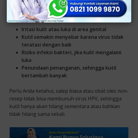
Berikut beberapa bahaya penggunaan salep yang
tidak sesuai, antara lain:
Iritasi kulit atau luka di area genital
Kutil semakin menyebar karena virus tidak
teratasi dengan baik
Risiko infeksi bakteri, jika kulit mengalami
luka
Penundaan penanganan, sehingga kutil
bertambah banyak
Perlu Anda ketahui, salep biasa atau obat oles non-
resep tidak bisa membunuh virus HPV, sehingga
kutil hanya akan hilang sementara atau bahkan
tidak hilang sama sekali.