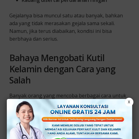
Kadang disertai perdarahan rinigan
Gejalanya bisa muncul satu atau banyak, bahkan
ada yang tidak merasakan gejala sama sekali.
Namun, jika terus diabaikan, kondisi ini bisa
berbhaya dan serius.
Bahaya Mengobati Kutil
Kelamin dengan Cara yang
Salah
Banyak orang yang mencoba berbagai cara untuk
X
mengobati kutil kelamin, termasuk dengan
menggunakan salep sembarangan dari apotek
tanpa konsultasi dokter.
Padahal, tindakan ini bisa memperburuk kondisi.