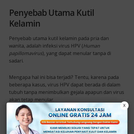
Penyebab Utama Kutil
Kelamin
Penyebab utama kutil kelamin pada pria dan
wanita, adalah infeksi virus HPV (
Human
papillomavirus
), yang dapat menular tanpa di
sadari.
Mengapa hal ini bisa terjadi? Tentu, karena pada
beberapa kasus, virus HPV dapat berada di dalam
tubuh tanpa menimbulkan gejala apapun dan virus
akan tetap menular.
X