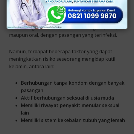
Penularan virus ini dapat terjadi pada saat
berhubungan seksual, baik secara vaginal, anal,
maupun oral, dengan pasangan yang terinfeksi.
Namun, terdapat beberapa faktor yang dapat
meningkatkan risiko seseorang mengidap kutil
kelamin, antara lain:
Berhubungan tanpa kondom dengan banyak
pasangan
Aktif berhubungan seksual di usia muda
Memiliki riwayat penyakit menular seksual
lain
Memiliki sistem kekebalan tubuh yang lemah