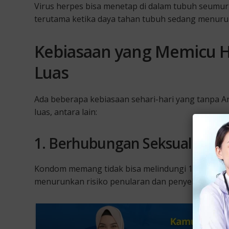
Virus herpes bisa menetap di dalam tubuh seumur
terutama ketika daya tahan tubuh sedang menuru
Kebiasaan yang Memicu H
Luas
Ada beberapa kebiasaan sehari-hari yang tanpa A
luas, antara lain:
1. Berhubungan Seksual Tan
Kondom memang tidak bisa melindungi 100% dari h
menurunkan risiko penularan dan penyebaran viru