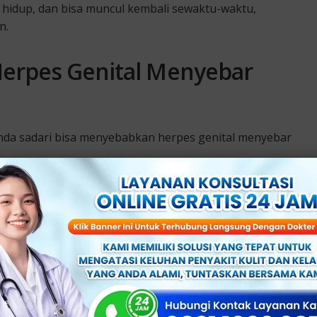
 hidup, dan bisa muncul kembali sewaktu-waktu,
n.
erpes Genital Menyebar
nda sadari bisa menyebabkan herpes genital menyebar
pa Kondom
erpes, tapi penggunaannya secara konsisten bisa
s.