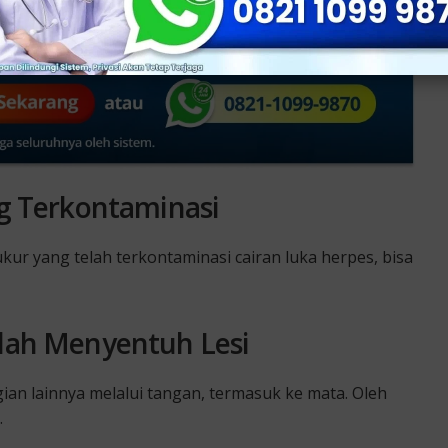
ng Terkontaminasi
ur yang telah terkontaminasi cairan luka herpes, bisa
elah Menyentuh Lesi
ian lainnya melalui tangan, termasuk ke mata. Oleh
.