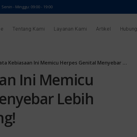
Senin - Minggu: 09:00 - 19:00
e
Tentang Kami
Layanan Kami
Artikel
Hubung
 Kebiasaan Ini Memicu Herpes Genital Menyebar Lebih Luas, Cek Sekarang!
an Ini Memicu
enyebar Lebih
ng!