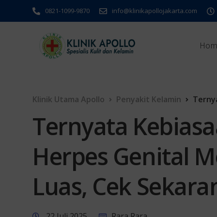
0821-1099-9870
info@klinikapollojakarta.com
Hom
Klinik Utama Apollo
Penyakit Kelamin
Ternyata
Ternyata Kebiasa
Herpes Genital M
Luas, Cek Sekara
22 Juli 2025
Rara Rara