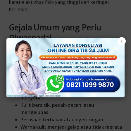
karena aktivitas fisik yang tinggi dan keringat
berlebih.
Gejala Umum yang Perlu
Diwaspadai
X
Ada beberapa gejala infeksi jamur selangkangan
yang perlu diwaspadai oleh pria. Berikut di
antaranya:
Gatal hebat di area selangkangan
Ruam merah berbentuk melingkat atau
menyebar
Kulit bersisik, pecah-pecah, atau
mengelupas
Perasaan terbakar atau nyeri ringan
Warna kulit menjadi gelap atau tidak merata