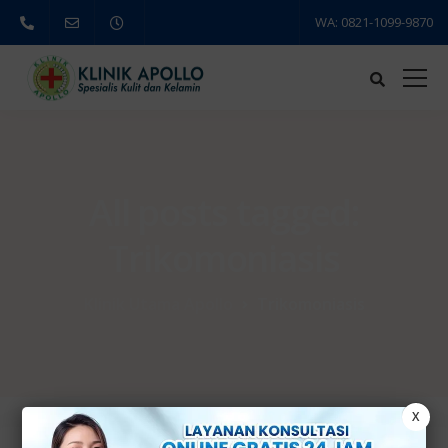
WA: 0821-1099-9870
All posts tagged:
Trikomoniasis
Klinik Utama Apollo
Trikomoniasis
X