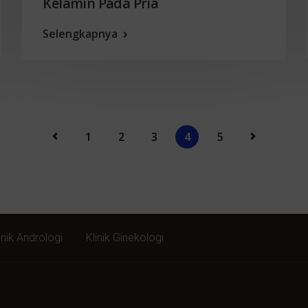
Kelamin Pada Pria
Selengkapnya
1
2
3
4
5
inik Andrologi
Klinik Ginekologi