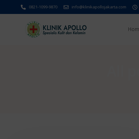
0821-1099-9870
info@klinikapollojakarta.com
Hom
All 