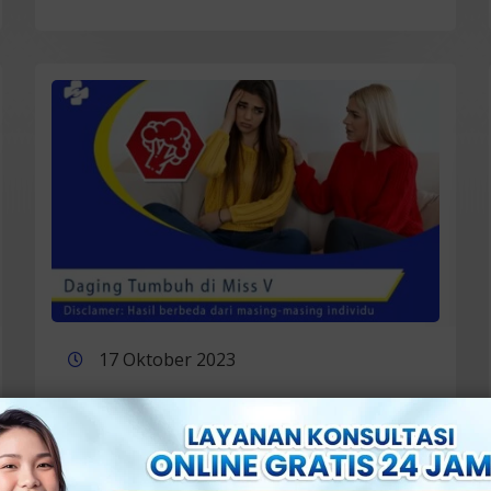
17 Oktober 2023
Daging Tumbuh di Miss V: Apakah
Itu Kutil Kelamin?
Selengkapnya