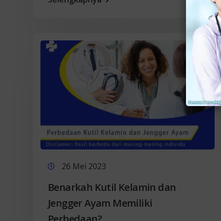
26 Mei 2023
Benarkah Kutil Kelamin dan
Jengger Ayam Memiliki
Perbedaan?