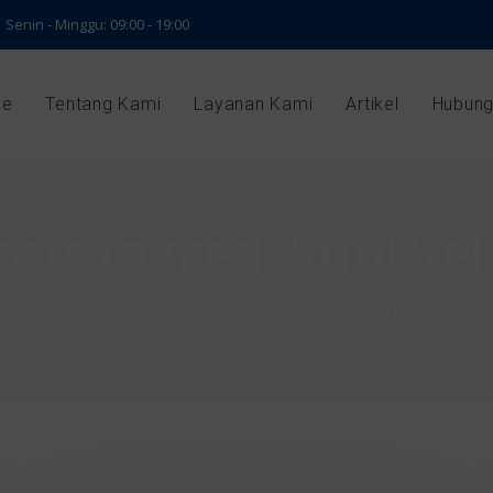
Senin - Minggu: 09:00 - 19:00
e
Tentang Kami
Layanan Kami
Artikel
Hubung
posts tagged: Kutil Ke
Klinik Utama Apollo
Kutil Kelamin