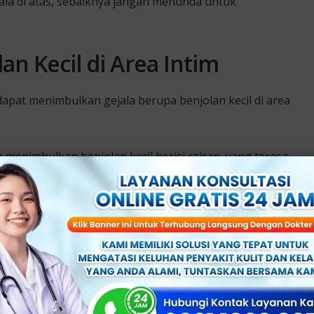
ala di atas, sebaiknya jangan menunda untuk
an Kecil di Area Intim
dapat menimbulkan gejala berupa benjolan kecil di area
 menimbulkan benjolan kecil berisi cairan, yang terasa
kan benjolan kecil menyerupai kembang kol dan