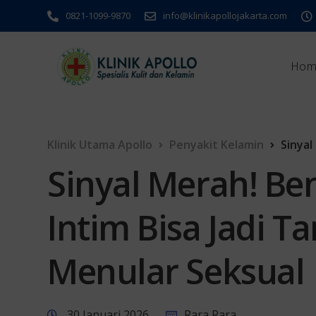
0821-1099-9870
info@klinikapollojakarta.com
Hom
Klinik Utama Apollo
Penyakit Kelamin
Sinyal Me
Sinyal Merah! Ben
Intim Bisa Jadi T
Menular Seksual
30 Januari 2026
Rara Rara