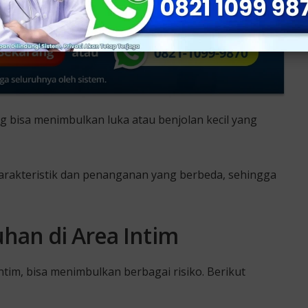
ng bisa menimbulkan luka atau benjolan kecil yang
karakteristik dan penanganan yang berbeda, sehingga
han di Area Intim
ntim, bisa menimbulkan berbagai risiko. Berikut