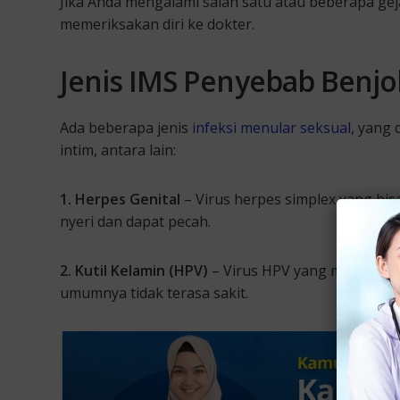
Jika Anda mengalami salah satu atau beberapa gej
memeriksakan diri ke dokter.
Jenis IMS Penyebab Benjol
Ada beberapa jenis
infeksi menular seksual
, yang 
intim, antara lain:
1. Herpes Genital
– Virus herpes simplex yang bisa
nyeri dan dapat pecah.
2. Kutil Kelamin (HPV)
– Virus HPV yang menyebab
umumnya tidak terasa sakit.