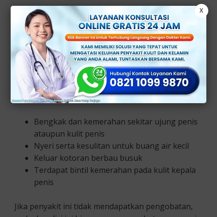
X
Meskipun seperti itu, penyakit ini juga bisa
menyerang pada pria yang sudah sunat.
Tanda Gejala Balanitis
Berikut tanda gejala balanitis yang bisa terjadi
adalah sebagai berikut:
Bengkak dan kemerahan sekitar ujung penis
ataupun kulit penis
Nyeri serta kesulitan untuk buang air kecil
Keluar kotoran berbau busuk
Terdapat bintil kemerahan pada kulit kepala
penis
Jika penyakit ini tidak mendapatkan pengobatan,