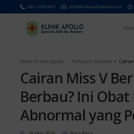
0821-1099-9870
info@klinikapollojakarta.com
Hom
Klinik Utama Apollo
Penyakit Kelamin
Cairan Mi
Cairan Miss V Be
Berbau? Ini Obat
Abnormal yang Pe
26 Mei 2026
Rara Rara