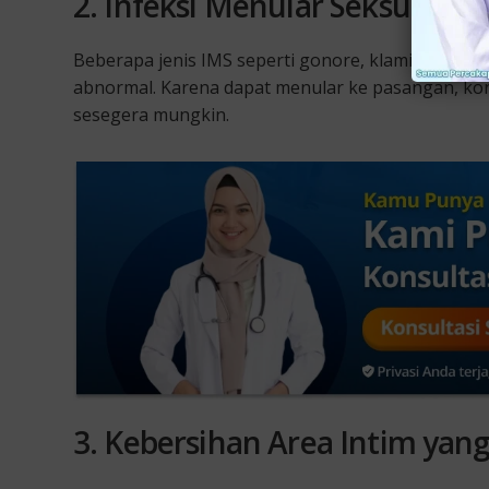
2. Infeksi Menular Seksual (IM
Beberapa jenis IMS seperti gonore, klamidia, dan
abnormal. Karena dapat menular ke pasangan, ko
sesegera mungkin.
3. Kebersihan Area Intim yan