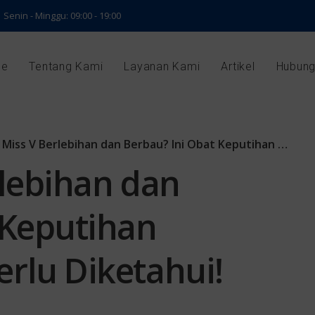
Senin - Minggu: 09:00 - 19:00
e
Tentang Kami
Layanan Kami
Artikel
Hubung
ss V Berlebihan dan Berbau? Ini Obat Keputihan Abnormal yang Perlu Diketahui!
rlebihan dan
 Keputihan
rlu Diketahui!