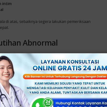
n intim
al
ala di atas, sebaiknya segera lakukan pemeriksaan
epat.
utihan Abnormal
 faktor. Berikut beberapa penyebab yang paling umum,
 keputihan abnormal, yang paling sering terjadi.
putih kental dan terasa gatal.