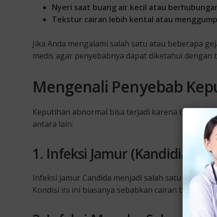
Nyeri saat buang air kecil atau berhubunga
Tekstur cairan lebih kental atau menggump
Jika Anda mengalami salah satu atau beberapa gej
medis agar penyebabnya dapat diketahui dengan t
Mengenali Penyebab Kep
Keputihan abnormal bisa terjadi karena berbagai
antara lain:
1. Infeksi Jamur (Kandidiasis)
Infeksi jamur Candida menjadi salah satu penyebab
Kondisi ini ini biasanya sebabkan cairan berwarna 