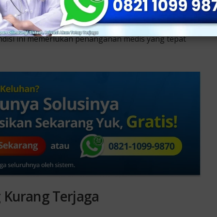
S)
 trikomoniasis, juga bisa menyebabkan keputihan
ndisi ini memerlukan penanganan medis yang tepat
g Kurang Terjaga