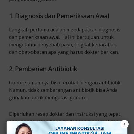
1. Diagnosis dan Pemeriksaan Awal
Langkah pertama adalah mendapatkan diagnosis
dan pemeriksaan awal. Hal ini bertujuan untuk
mengetahui penyebab pasti, tingkat keparahan,
dan obat-obatan apa yang harus dokter berikan.
2. Pemberian Antibiotik
Gonore umumnya bisa terobati dengan antibiotik.
Namun, tidak sembarangan antibiotik bisa Anda
gunakan untuk mengatasi gonore.
Diperlukan resep dokter dan instruksi yang tepat,
agar pengobatan berjalan dengan maksimal dan
X
infeksi tidak kambuh kembali.