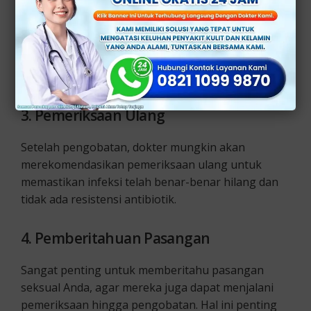
3. Pemeriksaan Ulang
Setelah pengobatan, dokter mungkin akan
merekomendasikan pemeriksaan ulang untuk
memastikan infeksi telah benar-benar hilang dan
tidak ada resistensi antibiotik.
4. Pemberitahuan Pasangan
Sangat penting untuk memberitahu pasangan
seksual Anda, agar mereka juga dapat menjalani
pemeriksaan hingga pengobatan. Hal ini penting